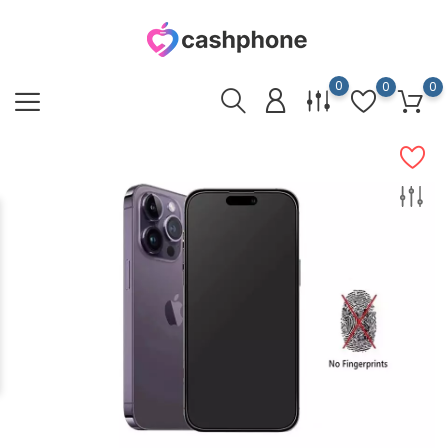
0
0
0