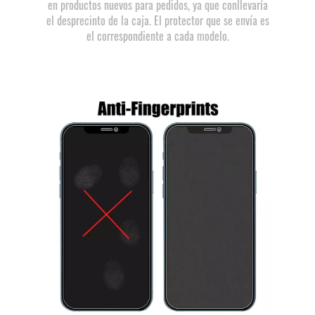
en productos nuevos para pedidos, ya que conllevaría
el desprecinto de la caja. El protector que se envía es
el correspondiente a cada modelo.