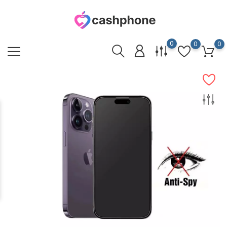
0
0
0