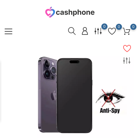
0
0
0