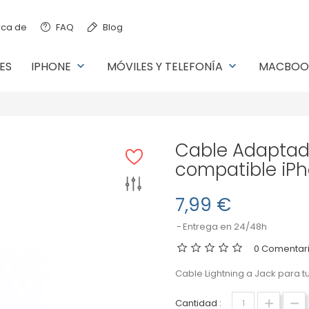
ca de
FAQ
Blog
ES
IPHONE
MÓVILES Y TELEFONÍA
MACBOO
keyboard_arrow_down
keyboard_arrow_down
Cable Adaptado
compatible iP
7,99 €
Entrega en 24/48h
0 Comentari
Cable Lightning a Jack para t
Cantidad :