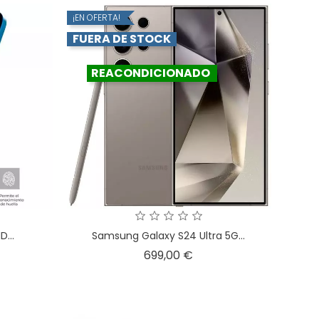
¡EN OFERTA!
FUERA DE STOCK
REACONDICIONADO
...
Samsung Galaxy S24 Ultra 5G...
o
Precio
699,00 €