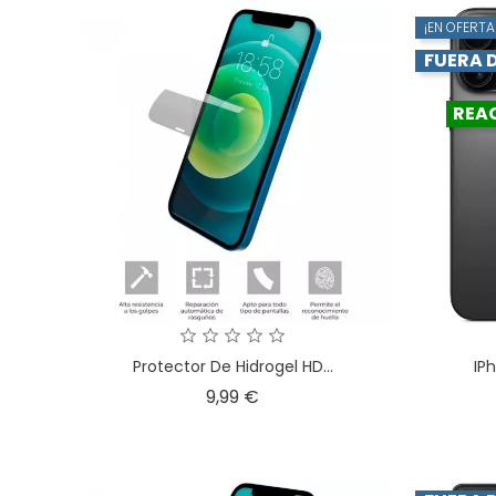
¡EN OFERTA
FUERA 
REA
Protector De Hidrogel HD...
IP
Precio
9,99 €