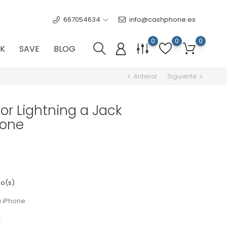
667054634
info@cashphone.es
0
0
0
K
SAVE
BLOG
Anterior
Siguiente
chevron_left
chevron_right
r Lightning a Jack
hone
o(s)
u iPhone