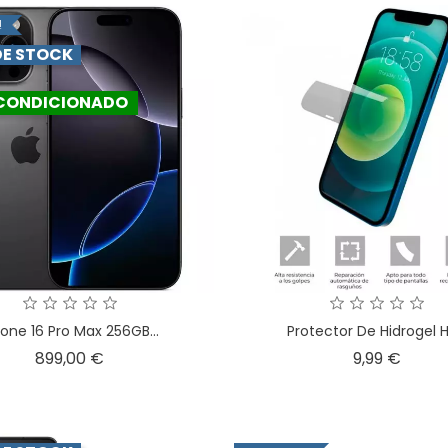
!
DE STOCK
CONDICIONADO
hone 16 Pro Max 256GB...
Protector De Hidrogel HD
Precio
Preci
899,00 €
9,99 €