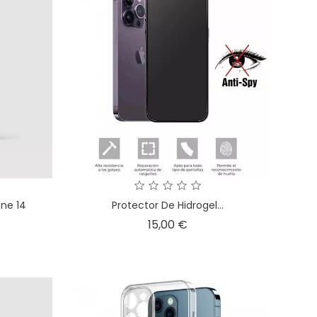
one 14
Protector De Hidrogel...
o
Precio
15,00 €