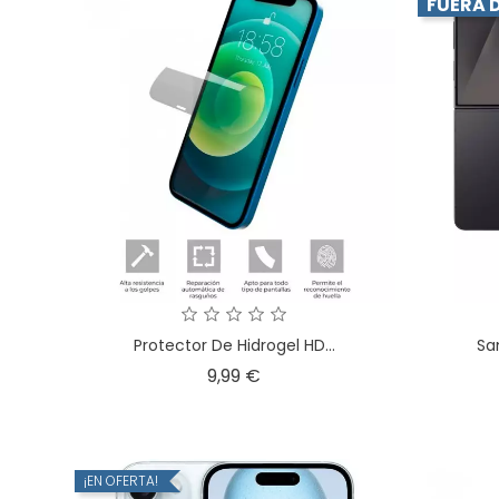
FUERA 
Protector De Hidrogel HD...
Sa
Precio
9,99 €
¡EN OFERTA!