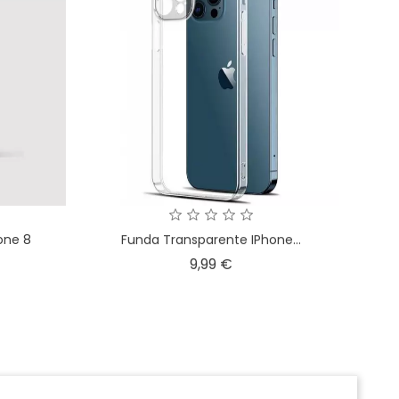
one 8
Funda Transparente IPhone...
o
Precio
9,99 €