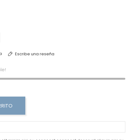
a
Escribe una reseña
le!
RRITO