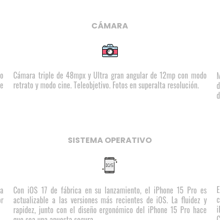
CÁMARA
to
Cámara triple de 48mpx y Ultra gran angular de 12mp con modo
M
de
retrato y modo cine. Teleobjetivo. Fotos en superalta resolución.
d
d
SISTEMA OPERATIVO
E
na
Con iOS 17 de fábrica en su lanzamiento, el iPhone 15 Pro es
c
or
actualizable a las versiones más recientes de iOS. La fluidez y
i
rapidez, junto con el diseño ergonómico del iPhone 15 Pro hace
C
que sea una apuesta segura.