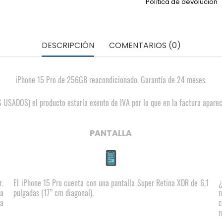
Política de devolución
DESCRIPCIÓN
COMENTARIOS (0)
iPhone 15 Pro de 256GB reacondicionado. Garantía de 24 meses.
SADOS) el producto estaría exento de IVA por lo que en la factura apare
PANTALLA
r.
El iPhone 15 Pro cuenta con una pantalla Super Retina XDR de 6,1
¿
ra
pulgadas (17” cm diagonal).
m
ta
c
m