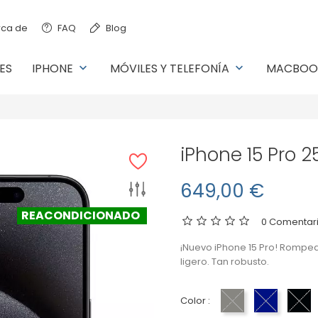
ca de
FAQ
Blog
ES
IPHONE
MÓVILES Y TELEFONÍA
MACBOO
keyboard_arrow_down
keyboard_arrow_down
iPhone 15 Pro 
649,00 €
REACONDICIONADO
0 Comentari
¡Nuevo iPhone 15 Pro! Rompedo
ligero. Tan robusto.
Color :
Titanio Natural
Titanio Az
Ti