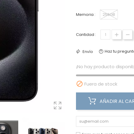
Memoria :
256GB
Cantidad :
Haz tu pregunt
Envío
¡No hay producto disponib

Fuera de stock
AÑADIR AL CA