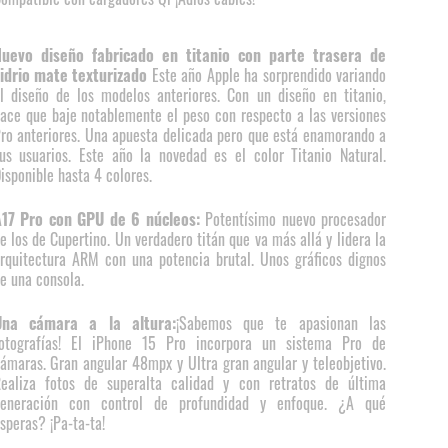
uevo diseño fabricado en titanio con parte trasera de
idrio mate texturizado
Este año Apple ha sorprendido variando
l diseño de los modelos anteriores. Con un diseño en titanio,
ace que baje notablemente el peso con respecto a las versiones
ro anteriores. Una apuesta delicada pero que está enamorando a
us usuarios. Este año la novedad es el color Titanio Natural.
isponible hasta 4 colores.
17 Pro con GPU de 6 núcleos:
Potentísimo nuevo procesador
e los de Cupertino. Un verdadero titán que va más allá y lidera la
rquitectura ARM con una potencia brutal. Unos gráficos dignos
e una consola.
Una cámara a la altura:
¡Sabemos que te apasionan las
otografías! El iPhone 15 Pro incorpora un sistema Pro de
ámaras. Gran angular 48mpx y Ultra gran angular y teleobjetivo.
ealiza fotos de superalta calidad y con retratos de última
eneración con control de profundidad y enfoque. ¿A qué
speras? ¡Pa-ta-ta!