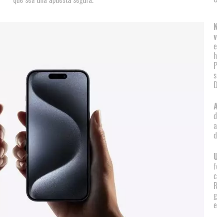
N
v
e
h
P
s
D
A
d
a
d
f
c
R
g
e