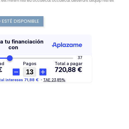
 elit minim nisi eu occaecat occaecat deserunt aliquip nisi ex
ESTÉ DISPONIBLE