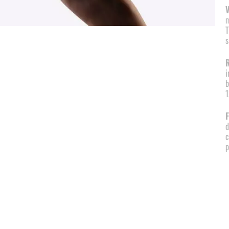
V
m
T
s
i
b
1
F
d
c
p