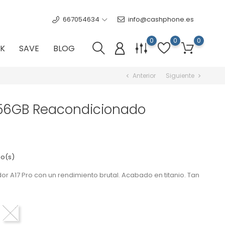
667054634
info@cashphone.es
0
0
0
K
SAVE
BLOG
Anterior
Siguiente
chevron_left
chevron_right
256GB Reacondicionado
o(s)
r A17 Pro con un rendimiento brutal. Acabado en titanio. Tan
ul
tanio Negro
Titanio Blanco