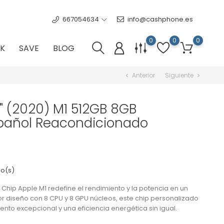
667054634
info@cashphone.es
0
0
0
K
SAVE
BLOG
Anterior
Siguiente
chevron_left
chevron_right
" (2020) M1 512GB 8GB
pañol Reacondicionado
o(s)
 Chip Apple M1 redefine el rendimiento y la potencia en un
dor diseño con 8 CPU y 8 GPU núcleos, este chip personalizado
ento excepcional y una eficiencia energética sin igual.