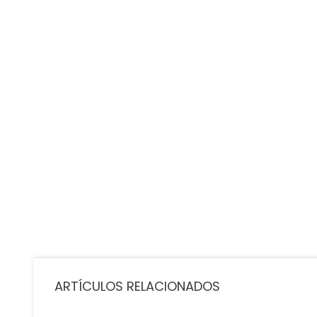
Protector De Hidrogel HD...
Precio
9,99 €
ARTÍCULOS RELACIONADOS