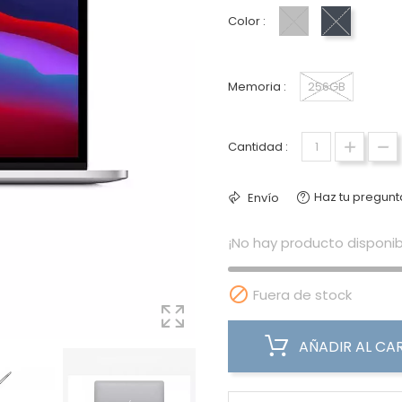
Color :
Plata
Gris Espac
Memoria :
256GB
Cantidad :
Haz tu pregunt
Envío
¡No hay producto disponib

Fuera de stock
AÑADIR AL CA