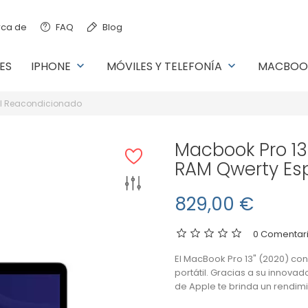
ca de
FAQ
Blog
ES
IPHONE
MÓVILES Y TELEFONÍA
MACBOO
keyboard_arrow_down
keyboard_arrow_down
ol Reacondicionado
Macbook Pro 13
RAM Qwerty Es
829,00 €
0 Comentari
El MacBook Pro 13" (2020) con
portátil. Gracias a su innova
de Apple te brinda un rendimi