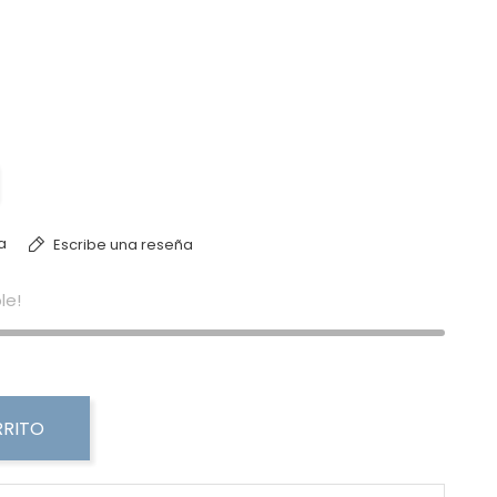
ial
a
Escribe una reseña
le!
RRITO