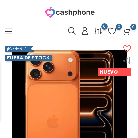
0
0
0
¡EN OFERTA!
FUERA DE STOCK
NUEVO