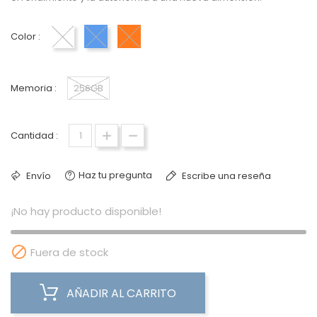
Color :
Blanco
Azul
Naranja cósmico
Memoria :
256GB
Cantidad :
Haz tu pregunta
Envío
Escribe una reseña
¡No hay producto disponible!

Fuera de stock
AÑADIR AL CARRITO