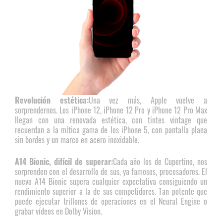
Revolución estética:
Una vez más, Apple vuelve a
sorprendernos. Los iPhone 12, iPhone 12 Pro y iPhone 12 Pro Max
llegan con una renovada estética, con tintes vintage que
recuerdan a la mítica gama de los iPhone 5, con pantalla plana
sin bordes y un marco en acero inoxidable.
A14 Bionic, difícil de superar:
Cada año los de Cupertino, nos
sorprenden con el desarrollo de sus, ya famosos, procesadores. El
nuevo A14 Bionic supera cualquier expectativa consiguiendo un
rendimiento superior a la de sus competidores. Tan potente que
puede ejecutar trillones de operaciones en el Neural Engine o
grabar vídeos en Dolby Vision.