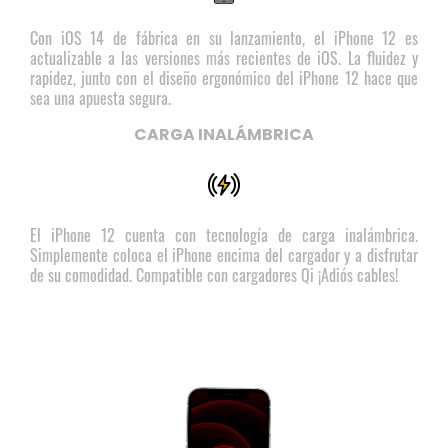
Con iOS 14 de fábrica en su lanzamiento, el iPhone 12 es
actualizable a las versiones más recientes de iOS. La fluidez y
rapidez, junto con el diseño ergonómico del iPhone 12 hace que
sea una apuesta segura.
CARGA INALÁMBRICA
El iPhone 12 cuenta con tecnología de carga inalámbrica.
Simplemente coloca el iPhone encima del cargador y a disfrutar
de su comodidad. Compatible con cargadores Qi ¡Adiós cables!