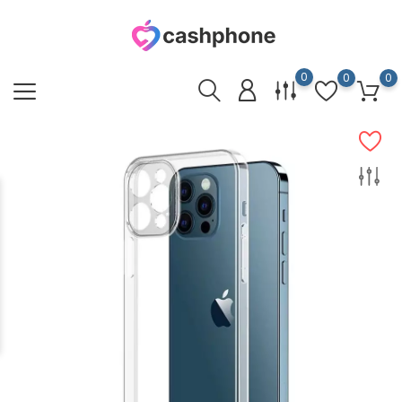
0
0
0