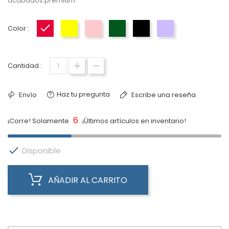
acabados premium.
Color :
Product Red
Amarillo
Rosa
Verde Medianoche
Negro
Púrpura
Cantidad :
Haz tu pregunta
Envío
Escribe una reseña
6
¡Corre! Solamente
¡Últimos artículos en inventario!

Disponible
AÑADIR AL CARRITO