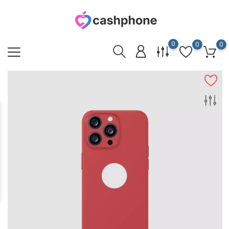
0
0
0