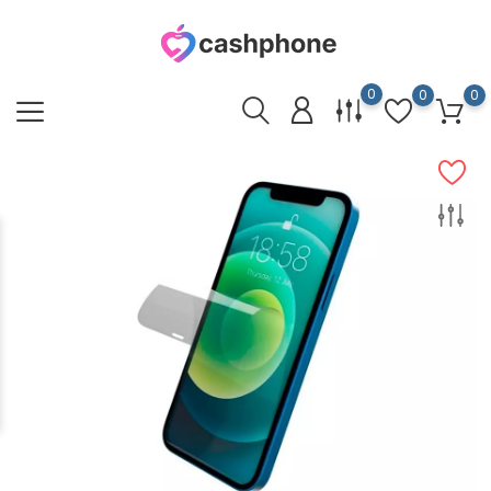
0
0
0