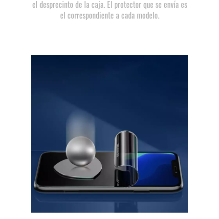
el desprecinto de la caja. El protector que se envía es
el correspondiente a cada modelo.