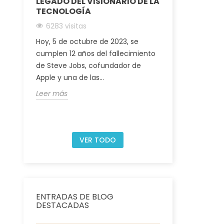
LO?
LEGADO DEL VISIONARIO DE LA
IOS: LLEGA 
TECNOLOGÍA
CON NUEVA
6283 visitas
6045 visita
:
Hoy, 5 de octubre de 2023, se
Ya puedes des
a
cumplen 12 años del fallecimiento
disfrutar de l
de Steve Jobs, cofundador de
nuevos emojis
 17
Apple y una de las...
Classical y 
Leer más
Leer más
VER TODO
ENTRADAS DE BLOG
DESTACADAS