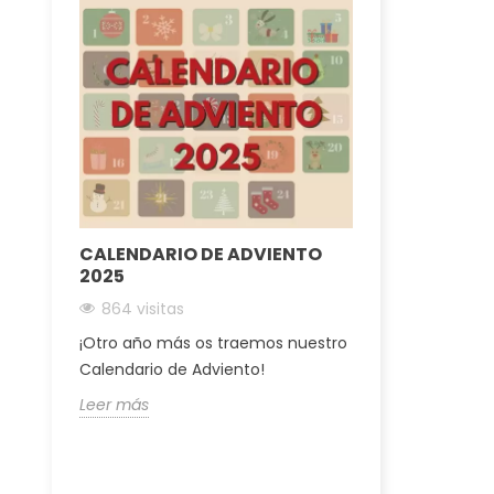
CALENDARIO DE ADVIENTO
BASES LEG
2025
“IPHONE 15”
864 visitas
3129 visitas
128GB
¡Otro año más os traemos nuestro
¡Puedes partic
Calendario de Adviento!
Marzo a las 12
Leer más
Leer más