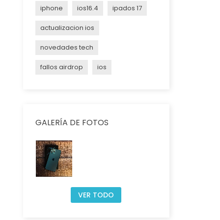
iphone
ios16.4
ipados 17
actualizacion ios
novedades tech
fallos airdrop
ios
GALERÍA DE FOTOS
VER TODO