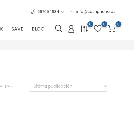
667054634
info@cashphone.es
0
0
0
K
SAVE
BLOG
r por: