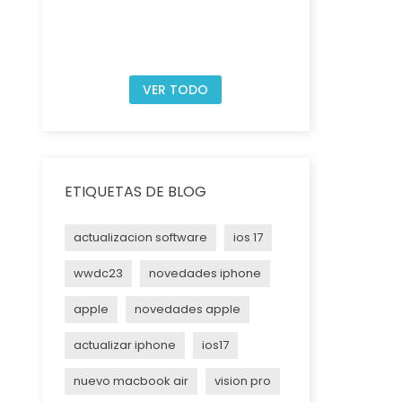
VER TODO
ETIQUETAS DE BLOG
actualizacion software
ios 17
wwdc23
novedades iphone
apple
novedades apple
actualizar iphone
ios17
nuevo macbook air
vision pro