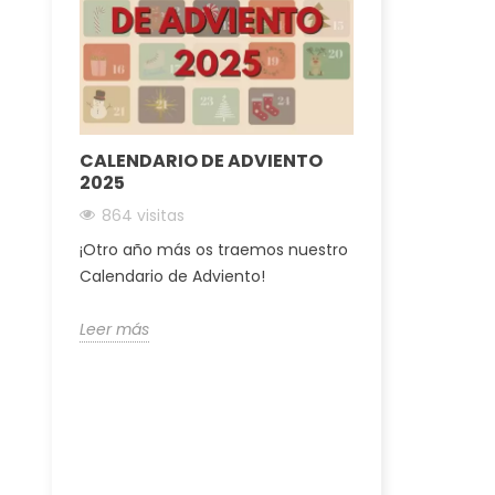
CALENDARIO DE ADVIENTO
BASES LEG
2025
“IPHONE 15”
864 visitas
3129 visitas
128GB
¡Otro año más os traemos nuestro
¡Puedes partic
Calendario de Adviento!
Marzo a las 12
Leer más
Leer más