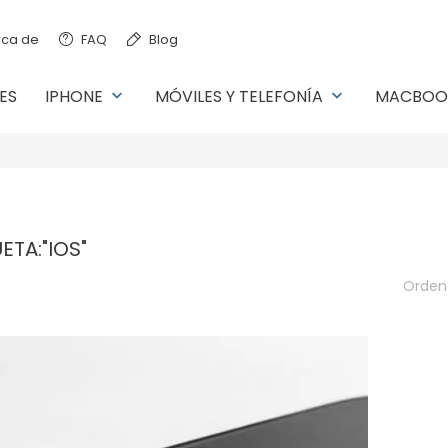
ca de
FAQ
Blog
ES
IPHONE
MÓVILES Y TELEFONÍA
MACBOO
keyboard_arrow_down
keyboard_arrow_down
ETA:"IOS"
Ordena