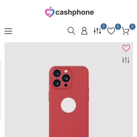
0
0
0