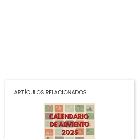
VISTA RÁPIDA
Cable USB-C A USB-C 2m
Precio
13,99 €
AÑADIR AL CARRITO
ARTÍCULOS RELACIONADOS