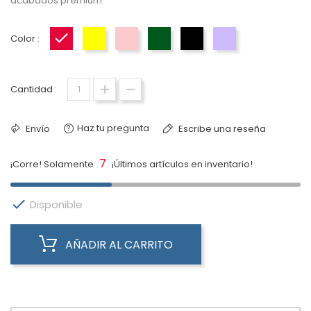
acabados premium.
Color :
Product Red
Amarillo
Rosa
Verde Medianoche
Negro
Púrpura
Cantidad :
Haz tu pregunta
Envío
Escribe una reseña
7
¡Corre! Solamente
¡Últimos artículos en inventario!

Disponible
AÑADIR AL CARRITO