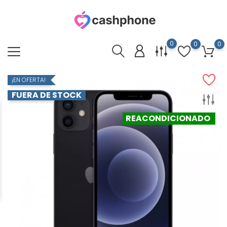
0
0
0
¡EN OFERTA!
FUERA DE STOCK
REACONDICIONADO