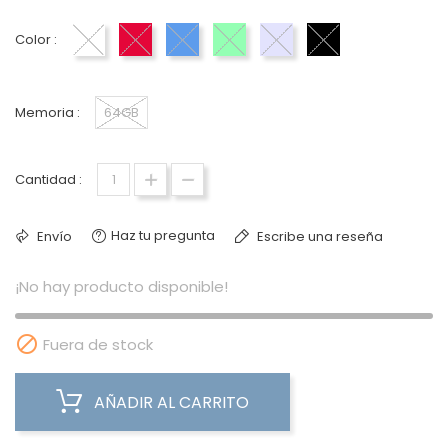
Color :
Blanco
Product Red
Azul
Verde
Malva
Negro
Memoria :
64GB
Cantidad :
Haz tu pregunta
Envío
Escribe una reseña
¡No hay producto disponible!

Fuera de stock
AÑADIR AL CARRITO