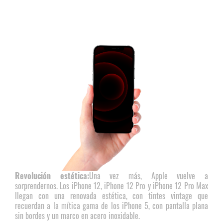
Revolución estética:
Una vez más, Apple vuelve a
sorprendernos. Los iPhone 12, iPhone 12 Pro y iPhone 12 Pro Max
llegan con una renovada estética, con tintes vintage que
recuerdan a la mítica gama de los iPhone 5, con pantalla plana
sin bordes y un marco en acero inoxidable.