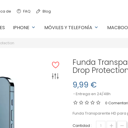
ca de
FAQ
Blog
ES
IPHONE
MÓVILES Y TELEFONÍA
MACBOO
keyboard_arrow_down
keyboard_arrow_down
otection
Funda Transpa
Drop Protectio
9,99 €
Entrega en 24/48h
0 Comentari
Funda Transparente HD para 
Cantidad :