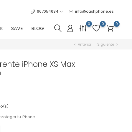
667054634
info@cashphone.es
0
0
0
K
SAVE
BLOG
Anterior
Siguiente
chevron_left
chevron_right
rente iPhone XS Max
n
o(s)
proteger tu iPhone